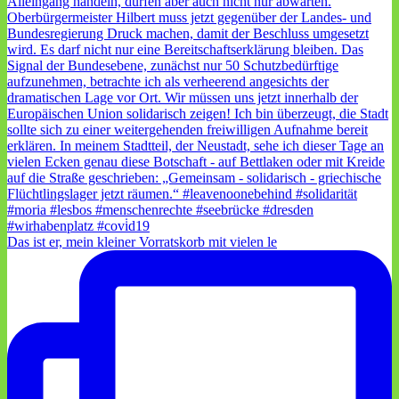
Das ist er, mein kleiner Vorratskorb mit vielen le