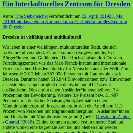
Ein Interkulturelles Zentrum für Dresden
Autor
Tina Siebeneicher
Veröffentlicht am
22. April 2019
23. Mai
2019
Hinterlasse einen Kommentar
zu Ein Interkulturelles Zentrum
für Dresden
Dresden ist vielfältig und multikulturell
Wir leben in einer vielfältigen, multikulturellen Stadt, die sich
fortwährend verändert. Zu uns kommen Zugewanderte, EU-
Bürger*innen und Geflüchtete. Der Hochschulstandort Dresden,
Forschungszentren wie das Max-Planck-Institut und internationale
Firmen machen Dresden attraktiv für Menschen aus aller Welt. Zum
Jahresende 2017 lebten 557.098 Personen mit Hauptwohnsitz in
Dresden. Darunter hatten 515.944 Einwohnerinnen bzw. Einwohner
als erste Staatsangehörigkeit die deutsche und 41.154 eine
ausländische. Dies ergibt einen Ausländer*innenanteil von 7,4
Prozent an der Bevölkerung. Weitere 3,9 Prozent bzw. 21 987
Personen mit deutscher Staatsangehörigkeit hatten einen
Migrationshintergrund. Insgesamt ergibt sich ein Anteil von 11,3
Prozent von Personen mit Migrationshintergrund - Ausländer*innen
und Deutsche mit Migrationshintergrund (Quelle:
Dresden in Zahlen
- Quartal I/2018
). Einige kommen gerade erst in unserer Stadt an,
andere wollen eine begrenzte Zeit bei uns bleiben und wieder
andere leben bereits in der zweiten und dritten Generation hier.