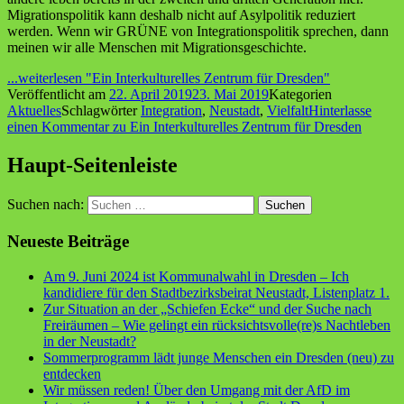
Migrationspolitik kann deshalb nicht auf Asylpolitik reduziert
werden. Wenn wir GRÜNE von Integrationspolitik sprechen, dann
meinen wir alle Menschen mit Migrationsgeschichte.
...weiterlesen
"Ein Interkulturelles Zentrum für Dresden"
Veröffentlicht am
22. April 2019
23. Mai 2019
Kategorien
Aktuelles
Schlagwörter
Integration
,
Neustadt
,
Vielfalt
Hinterlasse
einen Kommentar
zu Ein Interkulturelles Zentrum für Dresden
Haupt-Seitenleiste
Suchen nach:
Neueste Beiträge
Am 9. Juni 2024 ist Kommunalwahl in Dresden – Ich
kandidiere für den Stadtbezirksbeirat Neustadt, Listenplatz 1.
Zur Situation an der „Schiefen Ecke“ und der Suche nach
Freiräumen – Wie gelingt ein rücksichtsvolle(re)s Nachtleben
in der Neustadt?
Sommerprogramm lädt junge Menschen ein Dresden (neu) zu
entdecken
Wir müssen reden! Über den Umgang mit der AfD im