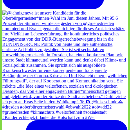
#Kinderrechte jetzt! lautet die Botschaft zum #Wel