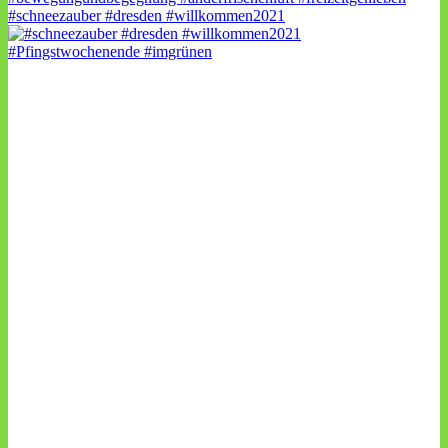
#schneezauber #dresden #willkommen2021
#Pfingstwochenende #imgrünen