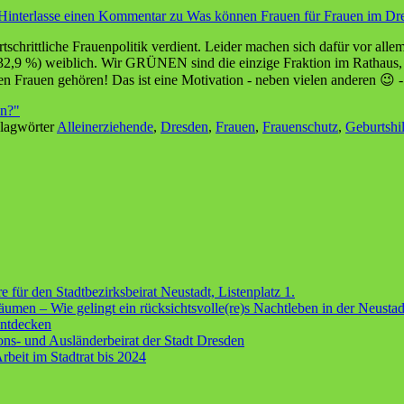
Hinterlasse einen Kommentar
zu Was können Frauen für Frauen im Dres
hrittliche Frauenpolitik verdient. Leider machen sich dafür vor allem F
so 32,9 %) weiblich. Wir GRÜNEN sind die einzige Fraktion im Rathaus,
den Frauen gehören! Das ist eine Motivation - neben vielen anderen 😉 -
n? "
lagwörter
Alleinerziehende
,
Dresden
,
Frauen
,
Frauenschutz
,
Geburtshil
für den Stadtbezirksbeirat Neustadt, Listenplatz 1.
äumen – Wie gelingt ein rücksichtsvolle(re)s Nachtleben in der Neustad
entdecken
ns- und Ausländerbeirat der Stadt Dresden
beit im Stadtrat bis 2024