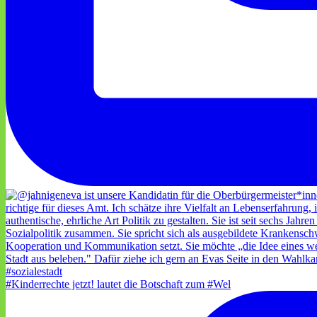
#Kinderrechte jetzt! lautet die Botschaft zum #Wel