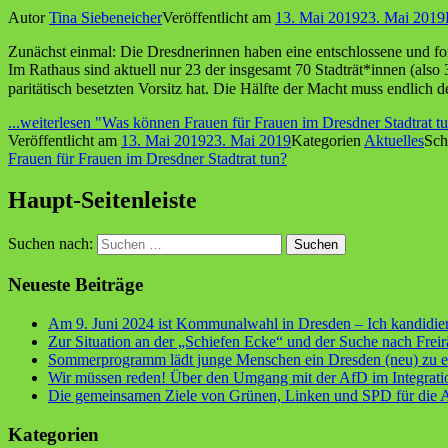
Autor
Tina Siebeneicher
Veröffentlicht am
13. Mai 2019
23. Mai 2019
Zunächst einmal: Die Dresdnerinnen haben eine entschlossene und fortsc
Im Rathaus sind aktuell nur 23 der insgesamt 70 Stadträt*innen (al
paritätisch besetzten Vorsitz hat. Die Hälfte der Macht muss endlich 
...weiterlesen
"Was können Frauen für Frauen im Dresdner Stadtrat tu
Veröffentlicht am
13. Mai 2019
23. Mai 2019
Kategorien
Aktuelles
Sch
Frauen für Frauen im Dresdner Stadtrat tun?
Haupt-Seitenleiste
Suchen nach:
Neueste Beiträge
Am 9. Juni 2024 ist Kommunalwahl in Dresden – Ich kandidiere 
Zur Situation an der „Schiefen Ecke“ und der Suche nach Freir
Sommerprogramm lädt junge Menschen ein Dresden (neu) zu 
Wir müssen reden! Über den Umgang mit der AfD im Integratio
Die gemeinsamen Ziele von Grünen, Linken und SPD für die Ar
Kategorien