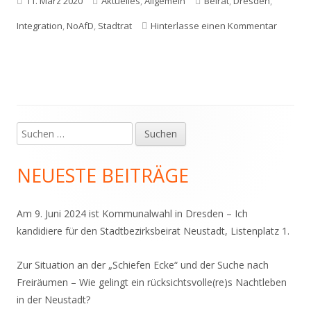
Veröffentlicht
Kategorien
Schlagwörter
11. März 2020
Aktuelles
,
Allgemein
Beirat
,
Dresden
,
am
zu Wir 
Integration
,
NoAfD
,
Stadtrat
Hinterlasse einen Kommentar
Suchen
Haupt-
nach:
Seitenleiste
NEUESTE BEITRÄGE
Am 9. Juni 2024 ist Kommunalwahl in Dresden – Ich
kandidiere für den Stadtbezirksbeirat Neustadt, Listenplatz 1.
Zur Situation an der „Schiefen Ecke“ und der Suche nach
Freiräumen – Wie gelingt ein rücksichtsvolle(re)s Nachtleben
in der Neustadt?