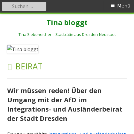
Suchen
Primäres
Menü
nach:
Menü
Springe
Tina bloggt
zum
Inhalt
Tina Siebeneicher – Stadträtin aus Dresden-Neustadt
SCHLAGWORT:
BEIRAT
Wir müssen reden! Über den
Umgang mit der AfD im
Integrations- und Ausländerbeirat
der Stadt Dresden